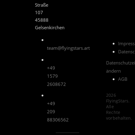
Straße
107
45888
Gelsenkirchen
Impres
team@flyingstars.art
Datensc
Datenschutze
+49
ändern
1579
AGB
2608672
2026
FlyingStars.
+49
Alle
209
Rechte
vorbehalten.
88306562