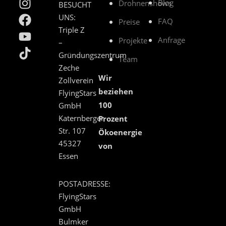
Blog
Drohnenshows
BESUCHT
UNS:
FAQ
Preise
Triple Z
Anfrage
Projekte
–
Gründungszentrum
Team
Zeche
Wir
Zollverein
beziehen
FlyingStars
100
GmbH
Katernberger
Prozent
Str. 107
Ökoenergie
45327
von
Essen
POSTADRESSE:
FlyingStars
GmbH
Bulmker